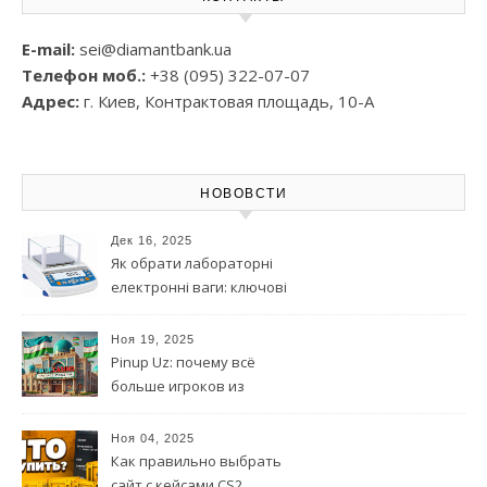
E-mail:
sei@diamantbank.ua
Телефон моб.:
+38 (095) 322-07-07
Адрес:
г. Киев, Контрактовая площадь, 10-А
НОВОВСТИ
Дек 16, 2025
Як обрати лабораторні
електронні ваги: ключові
параметри та на що
звернути увагу
Ноя 19, 2025
Pinup Uz: почему всё
больше игроков из
Узбекистана выбирают эту
платформу
Ноя 04, 2025
Как правильно выбрать
сайт с кейсами CS2