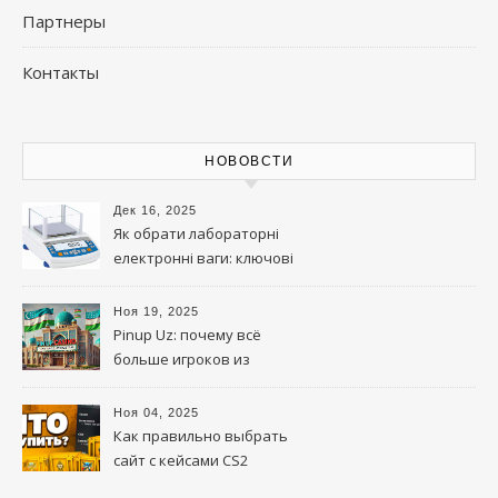
Партнеры
Контакты
НОВОВСТИ
Дек 16, 2025
Як обрати лабораторні
електронні ваги: ключові
параметри та на що
звернути увагу
Ноя 19, 2025
Pinup Uz: почему всё
больше игроков из
Узбекистана выбирают эту
платформу
Ноя 04, 2025
Как правильно выбрать
сайт с кейсами CS2