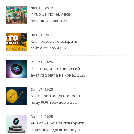
параметри та на що
звернути увагу
Ноя 19, 2025
Pinup Uz: почему всё
больше игроков из
Узбекистана выбирают эту
платформу
Ноя 04, 2025
Как правильно выбрать
сайт с кейсами CS2
Окт 21, 2025
Что говорит технический
анализ Solana на конец 2025
года?
Окт 17, 2025
Аналіз ринкових настроїв:
чому 90% трейдерів досі
вірять у DOGE?
Окт 14, 2025
Чи зможе Solana повторити
свої минулі досягнення до