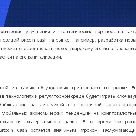
огические улучшения и стратегические партнёрства так
позиций Bitcoin Cash на рынке. Например, разработка нов
sh может способствовать более широкому его использовани
ается на его капитализации.
одной из самых обсуждаемых криптовалют на рынке. Е
 в технологиях и регуляторной среде будет играть ключев
Наблюдение за динамикой его рыночной капитализаци
 глобальных экономических тенденций на криптовалютн
ельности альтернативных валют. В то время как рын
Bitcoin Cash остаётся значимым игроком, заслуживающ