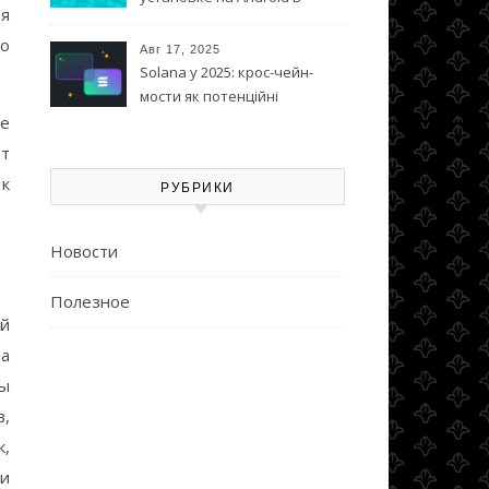
ия
Азербайджане
но
Авг 17, 2025
Solana у 2025: крос-чейн-
мости як потенційні
каталізатори
же
ют
к
РУБРИКИ
Новости
Полезное
ой
на
ды
в,
к,
 и