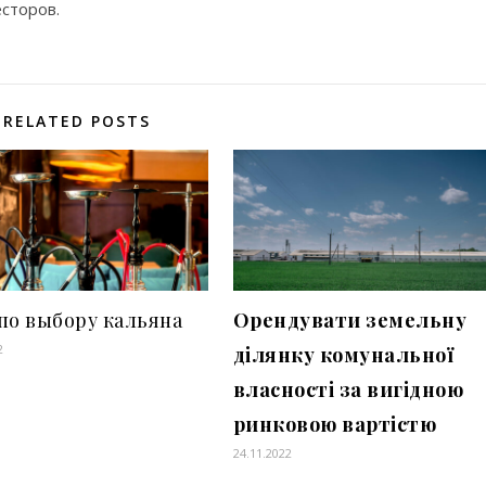
есторов.
RELATED POSTS
по выбору кальяна
Орендувати земельну
2
ділянку комунальної
власності за вигідною
ринковою вартістю
24.11.2022