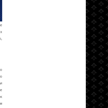
же
ых
ю,
го
ую
и
ые
ок
им