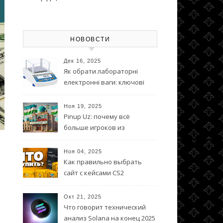
НОВОВСТИ
Дек 16, 2025
Як обрати лабораторні
електронні ваги: ключові
параметри та на що
звернути увагу
Ноя 19, 2025
Pinup Uz: почему всё
больше игроков из
Узбекистана выбирают эту
платформу
Ноя 04, 2025
Как правильно выбрать
сайт с кейсами CS2
Окт 21, 2025
Что говорит технический
анализ Solana на конец 2025