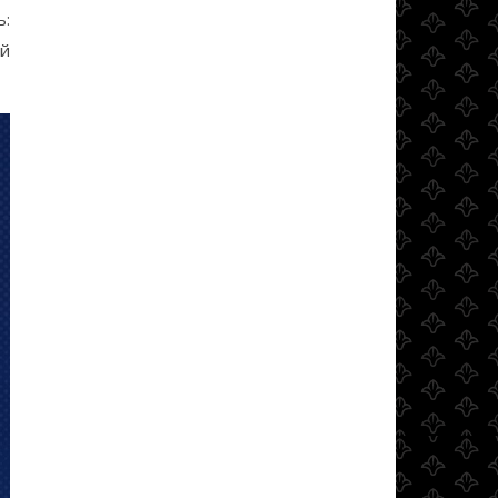
ь:
ой