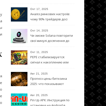
года?
Окт 17, 2025
ду
Аналіз ринкових настроїв:
чому 90% трейдерів досі
ка
вірять у DOGE?
мы
Окт 14, 2025
 и
Чи зможе Solana повторити
свої минулі досягнення до
кінця 2025 року
х
Окт 11, 2025
PEPE стабилизируется:
сигнал к накоплению или
ловушка
Авг 21, 2025
я
Прогноз цены биткоина
ые
2025: что показывают
 о
технические модели
ие
Авг 20, 2025
Pin Up APK: Инструкция по
то
установке на Android в