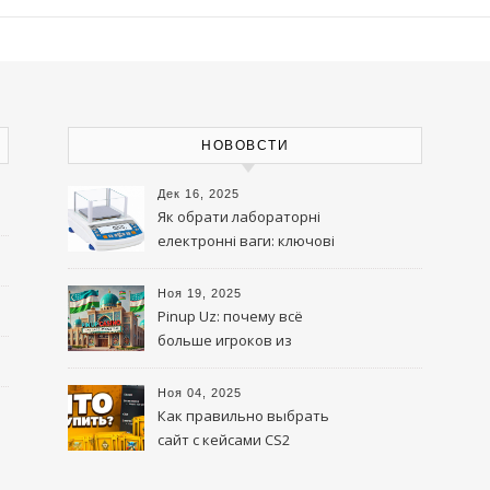
НОВОВСТИ
Дек 16, 2025
Як обрати лабораторні
електронні ваги: ключові
параметри та на що
звернути увагу
Ноя 19, 2025
Pinup Uz: почему всё
больше игроков из
Узбекистана выбирают эту
платформу
Ноя 04, 2025
Как правильно выбрать
сайт с кейсами CS2