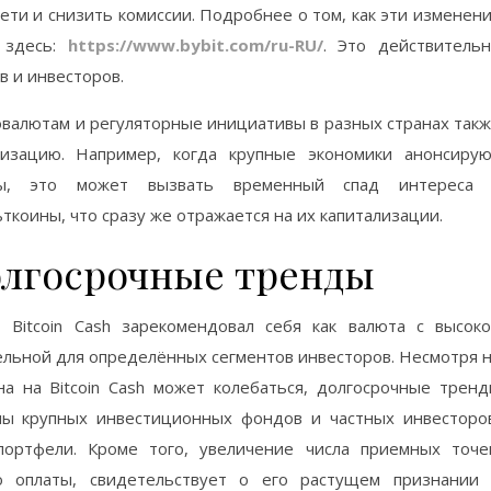
ети и снизить комиссии. Подробнее о том, как эти изменен
 здесь:
https://www.bybit.com/ru-RU/
. Это действитель
 и инвесторов.
овалютам и регуляторные инициативы в разных странах так
лизацию. Например, когда крупные экономики анонсиру
юты, это может вызвать временный спад интереса 
ьткоины, что сразу же отражается на их капитализации.
долгосрочные тренды
, Bitcoin Cash зарекомендовал себя как валюта с высок
ельной для определённых сегментов инвесторов. Несмотря 
на на Bitcoin Cash может колебаться, долгосрочные трен
ны крупных инвестиционных фондов и частных инвесторо
ортфели. Кроме того, увеличение числа приемных точе
во оплаты, свидетельствует о его растущем признании