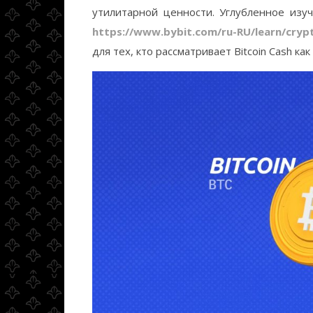
утилитарной ценности. Углубленное изуч
https://www.bybit.com/ru-RU/learn/cryp
для тех, кто рассматривает Bitcoin Cash к